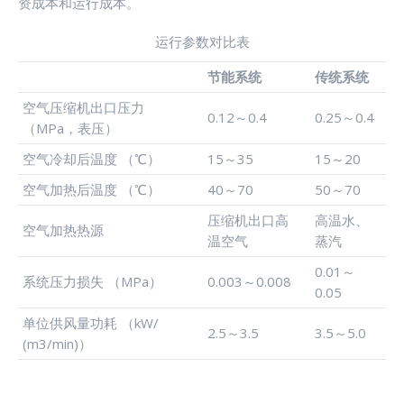
资成本和运行成本。
运行参数对比表
节能系统
传统系统
空气压缩机出口压力
0.12～0.4
0.25～0.4
（MPa，表压）
空气冷却后温度 （℃）
15～35
15～20
空气加热后温度 （℃）
40～70
50～70
压缩机出口高
高温水、
空气加热热源
温空气
蒸汽
0.01～
系统压力损失 （MPa）
0.003～0.008
0.05
单位供风量功耗 （kW/
2.5～3.5
3.5～5.0
(m3/min)）