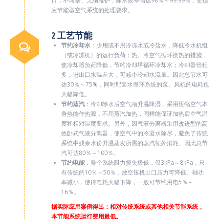
计，不堵塞、无须维护，除水效率高达98％～99.99％，更适
应节能型空气系统的处理要求。
2 工艺节能
节约冷却水
：少用或不用冷冻水或冷盐水，降低冷水机组
（或冷冻机）的运行负荷；热、冷空气循环换热的措施，
使冷却器负荷降低，节约冷却塔循环冷却水；冷却器管程
多，进出口水温差大，可减小冷却水流量。因此总节水可
达30％～75%，同时配套水循环系统的泵、风机的电耗也
大幅降低。
节约蒸汽
：冷却除水后空气须升温降湿，采用压缩空气本
身热能作热源，不用蒸汽加热，同样能保证加热后空气温
度和相对湿度要求。另外，因气液分离器采用改进型的高
效卧式气液分离器，使空气中的冷凝水除尽，避免了传统
系统中残余水份升温蒸发所需的蒸汽额外消耗。因此总节
汽可达80％～100％。
节约电能
：整个系统阻力损失极低，仅3kPa～8kPa，只
有传统的10％～50％，故空压机出口压力可降低、轴功
率减小，使得电耗大幅下降，一般可节约用电5％～
16％。
据实际应用案例得出：相对传统系统或其他相关节能系统，
本节能系统运行费用最低。