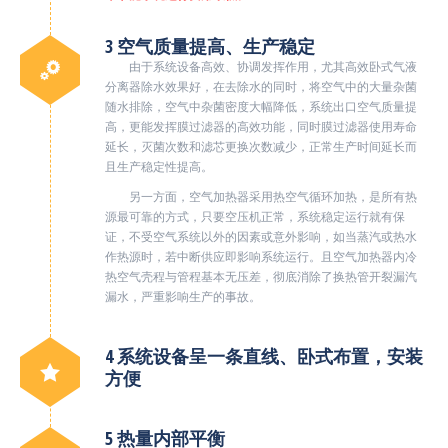
3 空气质量提高、生产稳定
由于系统设备高效、协调发挥作用，尤其高效卧式气液
分离器除水效果好，在去除水的同时，将空气中的大量杂菌
随水排除，空气中杂菌密度大幅降低，系统出口空气质量提
高，更能发挥膜过滤器的高效功能，同时膜过滤器使用寿命
延长，灭菌次数和滤芯更换次数减少，正常生产时间延长而
且生产稳定性提高。
另一方面，空气加热器采用热空气循环加热，是所有热
源最可靠的方式，只要空压机正常，系统稳定运行就有保
证，不受空气系统以外的因素或意外影响，如当蒸汽或热水
作热源时，若中断供应即影响系统运行。且空气加热器内冷
热空气壳程与管程基本无压差，彻底消除了换热管开裂漏汽
漏水，严重影响生产的事故。
4 系统设备呈一条直线、卧式布置，安装
方便
5 热量内部平衡