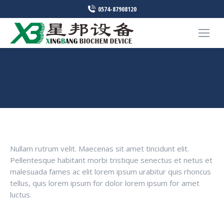
0574-87908120
ALEX REDMIND
您在这里：
首页
推荐
Alex …
Nullam rutrum velit. Maecenas sit amet tincidunt elit.
Pellentesque habitant morbi tristique senectus et netus et
malesuada fames ac elit lorem ipsum urabitur quis rhoncus
tellus, quis lorem ipsum for dolor lorem ipsum for amet
luctus.